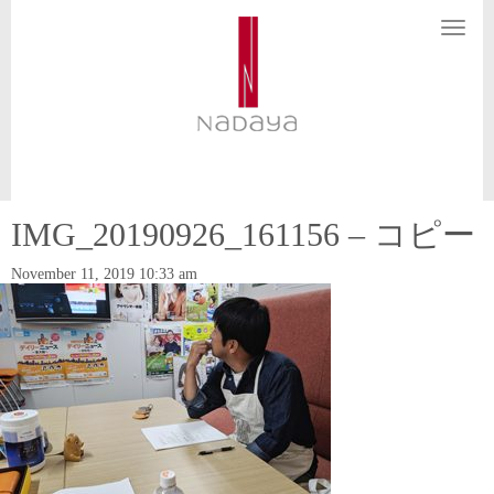
N
a
v
i
g
a
t
i
o
n
IMG_20190926_161156 – コピー
November 11, 2019 10:33 am