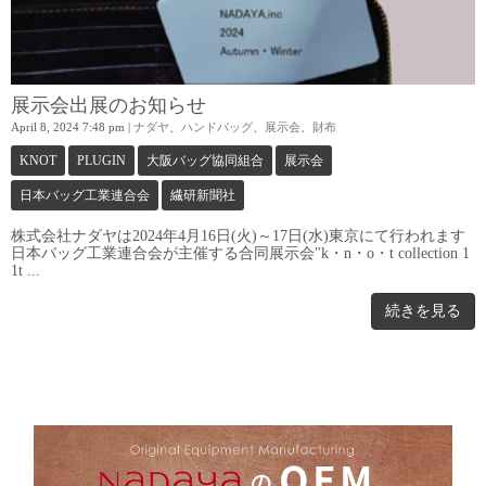
展示会出展のお知らせ
April 8, 2024 7:48 pm
|
ナダヤ
、
ハンドバッグ
、
展示会
、
財布
KNOT
PLUGIN
大阪バッグ協同組合
展示会
日本バッグ工業連合会
繊研新聞社
株式会社ナダヤは2024年4月16日(火)～17日(水)東京にて行われます
日本バッグ工業連合会が主催する合同展示会"k・n・o・t collection 1
1t ...
続きを見る