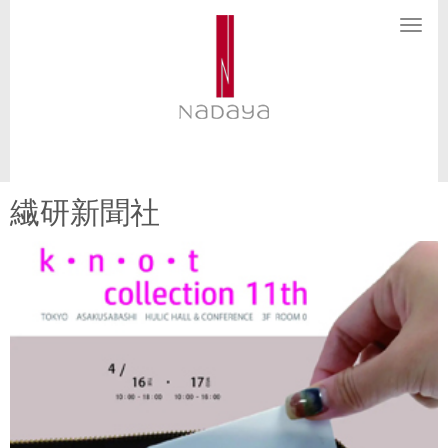
N
a
v
i
g
a
t
i
o
n
繊研新聞社