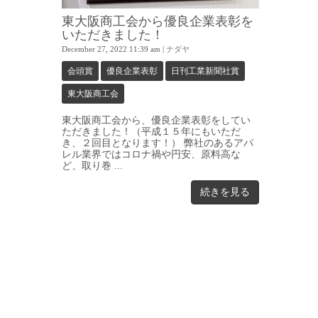
東大阪商工会から優良企業表彰を
いただきました！
December 27, 2022 11:39 am
|
ナダヤ
会頭賞
優良企業表彰
日刊工業新聞社賞
東大阪商工会
東大阪商工会から、優良企業表彰をしてい
ただきました！（平成１５年にもいただ
き、２回目となります！） 弊社のあるアパ
レル業界ではコロナ禍や円安、原料高な
ど、取り巻 ...
続きを見る