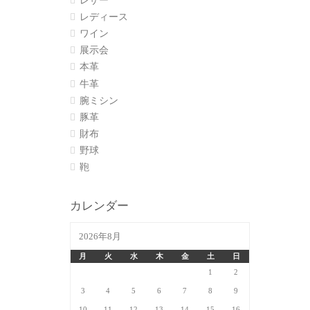
レザー
レディース
ワイン
展示会
本革
牛革
腕ミシン
豚革
財布
野球
鞄
カレンダー
2026年8月
月
火
水
木
金
土
日
1
2
3
4
5
6
7
8
9
10
11
12
13
14
15
16