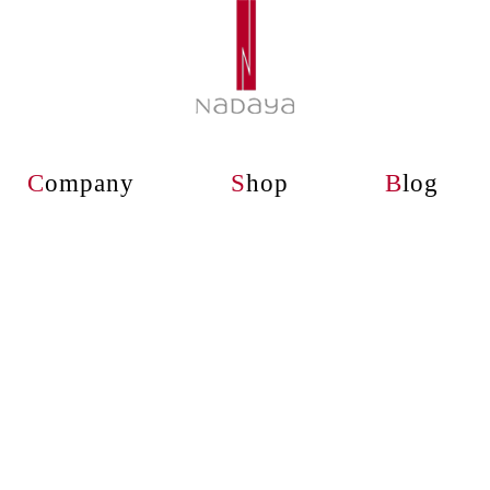
C
ompany
S
hop
B
log