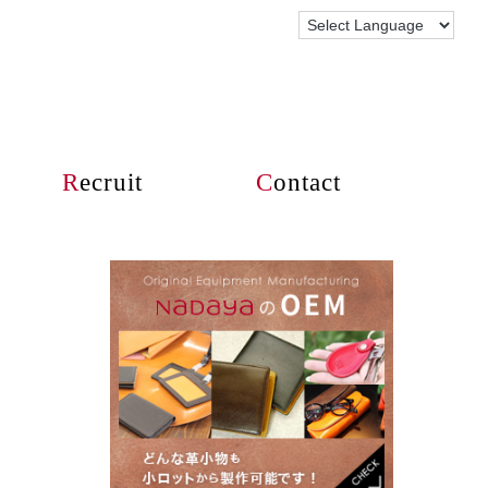
R
ecruit
C
ontact