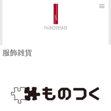
N
a
v
i
g
a
t
i
o
n
服飾雑貨