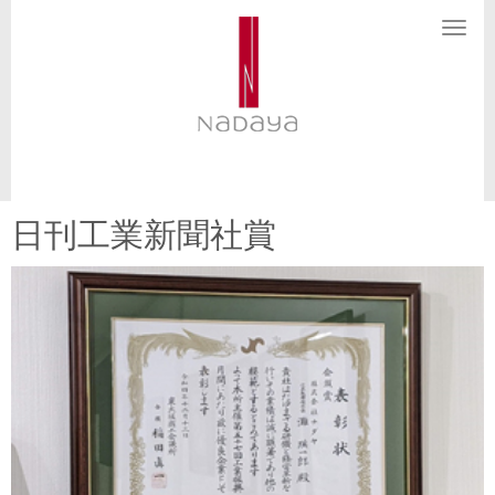
N
a
v
i
g
a
t
i
o
n
日刊工業新聞社賞