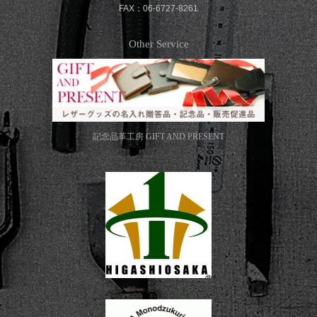
FAX：06-6727-8261
Other Service
記念品革工房
GIFT AND PRESENT