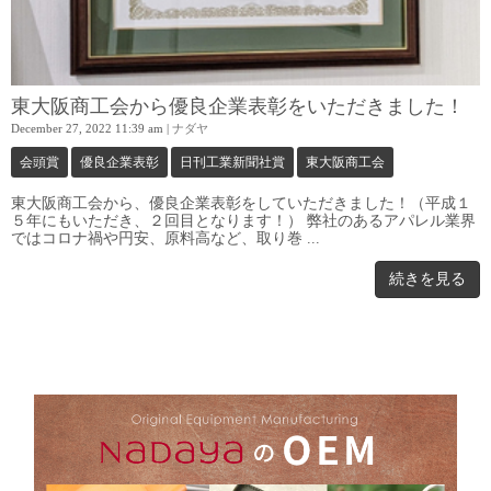
東大阪商工会から優良企業表彰をいただきました！
December 27, 2022 11:39 am
|
ナダヤ
会頭賞
優良企業表彰
日刊工業新聞社賞
東大阪商工会
東大阪商工会から、優良企業表彰をしていただきました！（平成１
５年にもいただき、２回目となります！） 弊社のあるアパレル業界
ではコロナ禍や円安、原料高など、取り巻 ...
続きを見る