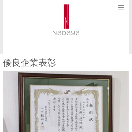
N
a
v
i
g
a
t
i
o
n
優良企業表彰