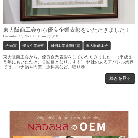
東大阪商工会から優良企業表彰をいただきました！
December 27, 2022 11:39 am
|
ナダヤ
会頭賞
優良企業表彰
日刊工業新聞社賞
東大阪商工会
東大阪商工会から、優良企業表彰をしていただきました！（平成１
５年にもいただき、２回目となります！） 弊社のあるアパレル業界
ではコロナ禍や円安、原料高など、取り巻 ...
続きを見る