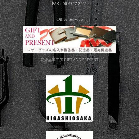
FAX：06-6727-8261
Other Service
記念品革工房
GIFT AND PRESENT