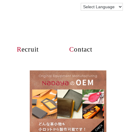
R
ecruit
C
ontact