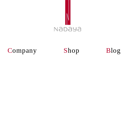
C
ompany
S
hop
B
log