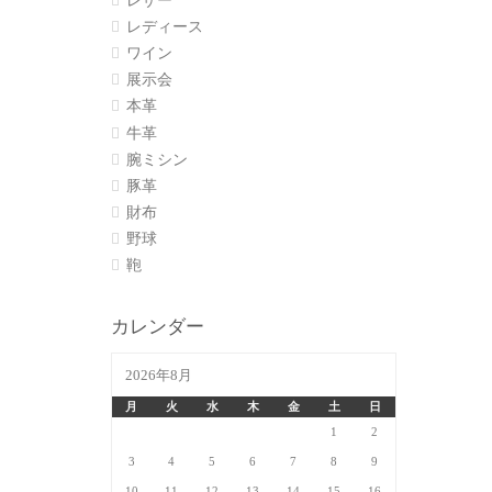
レザー
レディース
ワイン
展示会
本革
牛革
腕ミシン
豚革
財布
野球
鞄
カレンダー
2026年8月
月
火
水
木
金
土
日
1
2
3
4
5
6
7
8
9
10
11
12
13
14
15
16