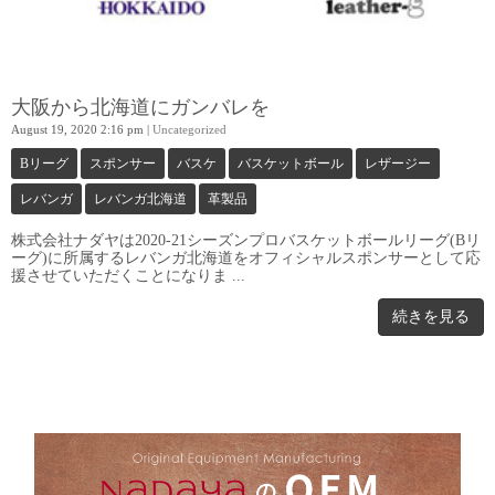
大阪から北海道にガンバレを
August 19, 2020 2:16 pm
|
Uncategorized
Bリーグ
スポンサー
バスケ
バスケットボール
レザージー
レバンガ
レバンガ北海道
革製品
株式会社ナダヤは2020-21シーズンプロバスケットボールリーグ(Bリ
ーグ)に所属するレバンガ北海道をオフィシャルスポンサーとして応
援させていただくことになりま ...
続きを見る