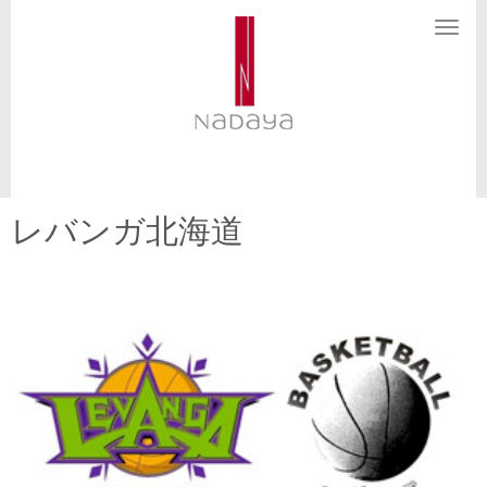
N
a
v
i
g
a
t
i
o
n
レバンガ北海道