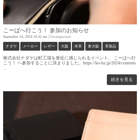
こーばへ行こう！ 参加のお知らせ
September 24, 2024 10:32 am
|
Uncategorized
ナダヤ
メーカー
レザー
大阪
本革
東大阪
革製品
株式会社ナダヤは町工場を身近に感じられるイベント、 こーばへ行
こう！ へ参加することに決まりました。https://ko-ba.jp/2024/contents
...
続きを見る