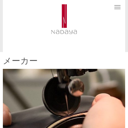
N
a
v
i
g
a
t
i
o
n
メーカー