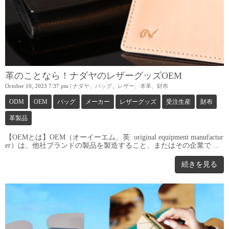
革のことなら！ナダヤのレザーグッズOEM
October 10, 2023 7:37 pm
|
ナダヤ
、
バッグ
、
レザー
、
本革
、
財布
ODM
OEM
バッグ
メーカー
レザーグッズ
受注生産
財布
革製品
【OEMとは】OEM（オーイーエム、英: original equipment manufactur
er）は、他社ブランドの製品を製造すること、またはその企業で ...
続きを見る