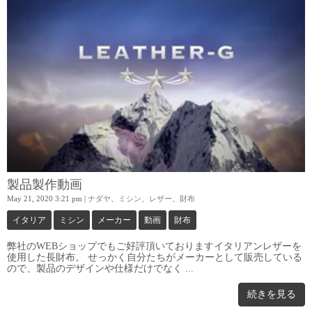
製品製作動画
May 21, 2020 3:21 pm
|
ナダヤ
、
ミシン
、
レザー
、
財布
イタリア
ミシン
メーカー
動画
財布
弊社のWEBショップでもご好評頂いておりますイタリアンレザーを
使用した長財布。 せっかく自分たちがメーカーとして販売している
ので、製品のデザインや仕様だけでなく ...
続きを見る