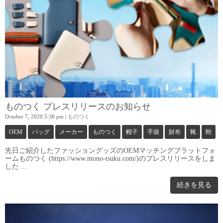
ものつく プレスリリースのお知らせ
October 7, 2020 5:38 pm
|
ものつく
OEM
バッグ
メーカー
ものつく
帽子
手袋
財布
靴
鞄
先日ご紹介したファッショングッズのOEMマッチングプラットフォ
ームものつく (https://www.mono-tsuku.com/)のプレスリリースをしま
した ...
続きを見る