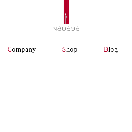
C
ompany
S
hop
B
log