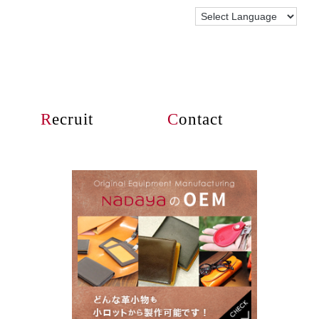
R
ecruit
C
ontact