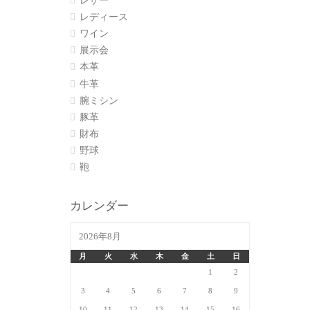
レザー
レディース
ワイン
展示会
本革
牛革
腕ミシン
豚革
財布
野球
鞄
カレンダー
2026年8月
月
火
水
木
金
土
日
1
2
3
4
5
6
7
8
9
10
11
12
13
14
15
16