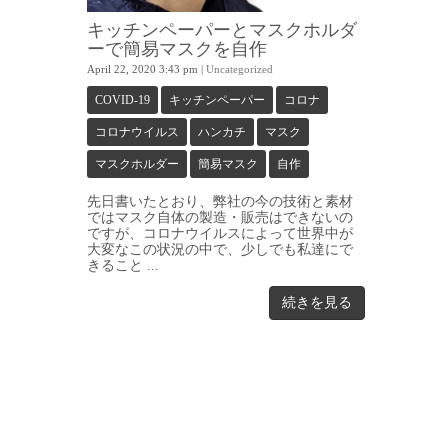
キッチンペーパーとマスクホルダ
ーで簡易マスクを自作
April 22, 2020 3:43 pm
|
Uncategorized
COVID-19
キッチンペーパー
コロナ
コロナウイルス
ハンカチ
マスク
マスクホルダー
簡易マスク
自作
先日書いたとおり、弊社の今の技術と素材
ではマスク自体の製造・販売はできないの
ですが、コロナウイルスによって世界中が
大変なこの状況の中で、少しでも私達にで
きること ...
続きを見る