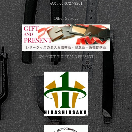
FAX：06-6727-8261
Other Service
記念品革工房
GIFT AND PRESENT