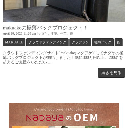
makuakeの極薄バッグプロジェクト！
April 18, 2023 11:28 am
|
ナダヤ
、
本革
、
牛革
、
鞄
MAKUAKE
クラウドファンディング
クラファン
極薄バッグ
鞄
クラウドファンディングサイト"makuake(マクアケ)"にてナダヤの極
薄バッグプロジェクトが開始しました！既に300万円以上、200名を
超えるご支援をいただい ...
続きを見る