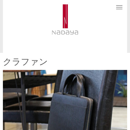
N
a
v
i
g
a
t
i
o
n
クラファン