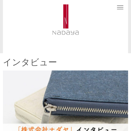
N
a
v
i
g
a
t
i
o
n
インタビュー