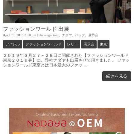
ファッションワールド 出展
April 19, 2019 3:10 pm
|
Uncategorized
、
ナダヤ
、
バッグ
、
展示会
アパレル
ファッションワールド
レザー
展示会
東京
２０１９年３月２７～２９日に開催された【ファッションワールド
東京２０１９春】に、弊社ナダヤも出展させて頂きました。 ファッ
ションワールド東京とは日本最大のファッ ...
続きを見る