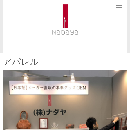
N
a
v
i
g
a
t
i
o
n
アパレル