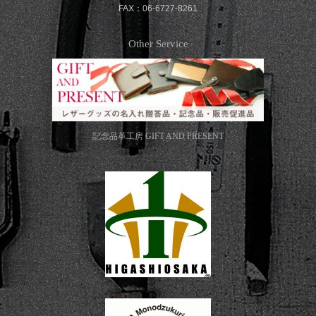
FAX：06-6727-8261
Other Service
記念品革工房
GIFT AND PRESENT