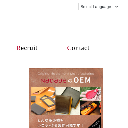
R
ecruit
C
ontact