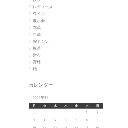
レザー
レディース
ワイン
展示会
本革
牛革
腕ミシン
豚革
財布
野球
鞄
カレンダー
2026年8月
月
火
水
木
金
土
日
1
2
3
4
5
6
7
8
9
10
11
12
13
14
15
16