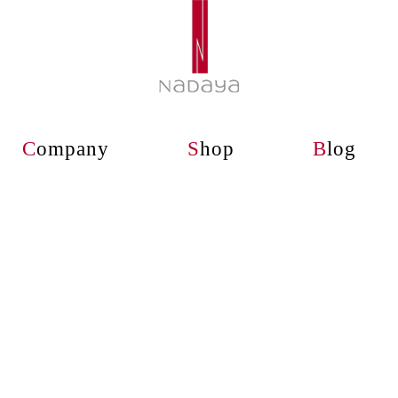
C
ompany
S
hop
B
log