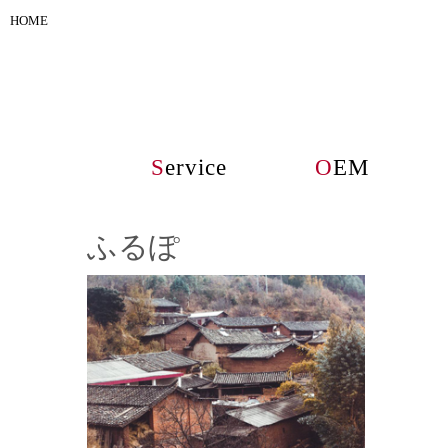
HOME
S
ervice
O
EM
ふるぽ