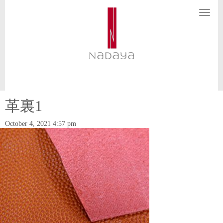
N
a
v
i
g
a
t
i
o
n
革裏1
October 4, 2021 4:57 pm