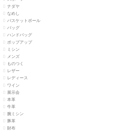
ナダヤ
なめし
バスケットボール
バッグ
ハンドバッグ
ポップアップ
ミシン
メンズ
ものつく
レザー
レディース
ワイン
展示会
本革
牛革
腕ミシン
豚革
財布