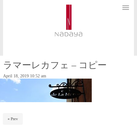
N
a
v
i
g
a
t
i
o
n
ラマーレカフェ – コピー
April 18, 2019 10:52 am
« Prev