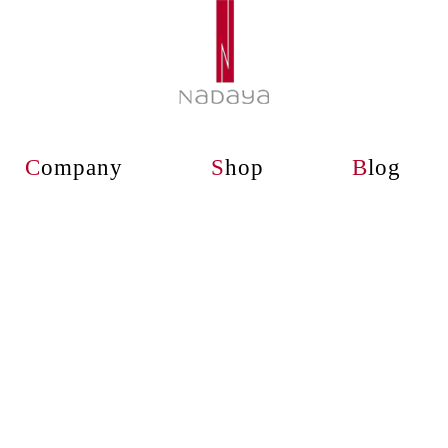
C
ompany
S
hop
B
log