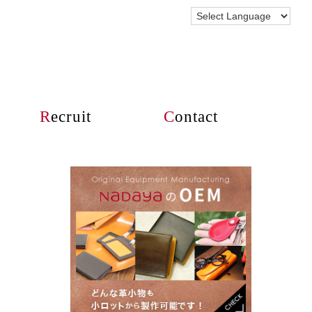
R
ecruit
C
ontact