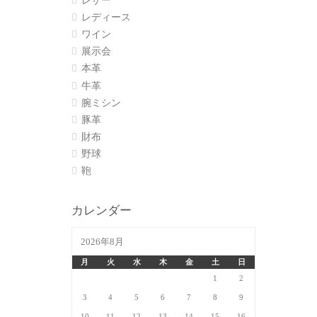
レザー
レディース
ワイン
展示会
本革
牛革
腕ミシン
豚革
財布
野球
鞄
カレンダー
2026年8月
月
火
水
木
金
土
日
1
2
3
4
5
6
7
8
9
10
11
12
13
14
15
16