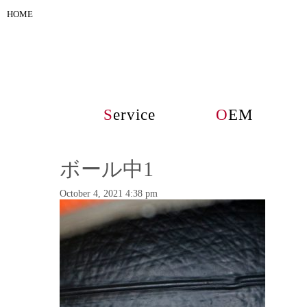
HOME
S
ervice
O
EM
ボール中1
October 4, 2021 4:38 pm