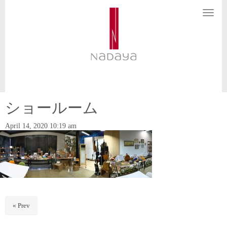
N
a
v
i
g
a
t
i
o
n
ショールーム
April 14, 2020 10:19 am
« Prev