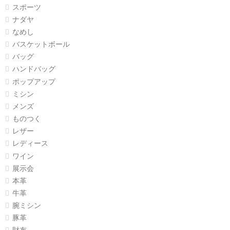
スポーツ
ナダヤ
なめし
バスケットボール
バッグ
ハンドバッグ
ポップアップ
ミシン
メンズ
ものつく
レザー
レディース
ワイン
展示会
本革
牛革
腕ミシン
豚革