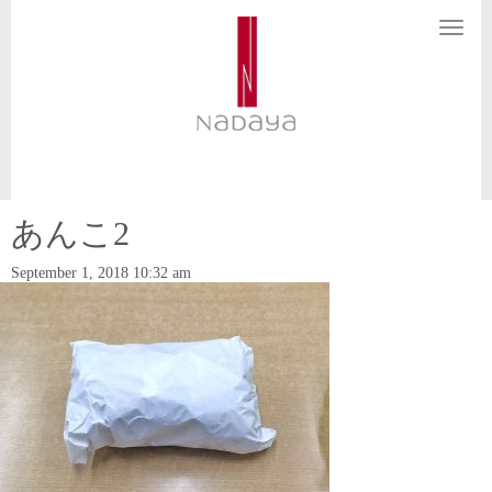
N
a
v
i
g
a
t
i
o
n
あんこ2
September 1, 2018 10:32 am